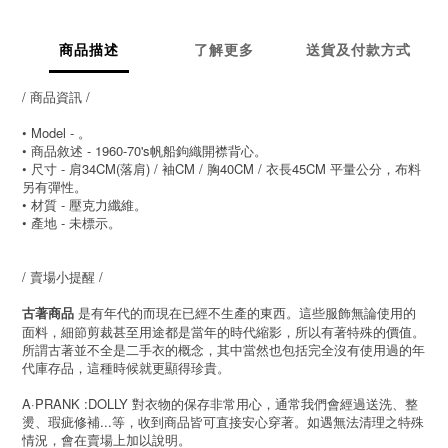
商品描述
了解更多
送貨及付款方式
/ 商品資訊 /
• Model - 。
• 商品敘述 - 1960-70's帆船鉤織開襟背心。
• 尺寸 - 肩34CM(落肩) / 袖CM / 胸40CM / 衣長45CM 平量公分，布料
另有彈性。
• 材質 - 壓克力纖維。
• 產地 - 未標示。
/ 賣場小提醒 /
是有年代的而現在已經不生產的東西。這些服飾無論使用的
古著商品
面料，細節剪裁甚至用途都是當年的時代縮影，所以有著特殊的價值。
所謂古著並不全是二手衣的概念，其中當然也包括完全沒有使用過的年
代庫存品，這種時候就更顯得珍貴。
A·PRANK :DOLLY 對衣物的保存非常用心，通常我們會經過送洗、整
燙、瑕疵修補...等，收到商品皆可直接安心穿著。如遇無法清理之特殊
情況，會在賣場上加以說明。