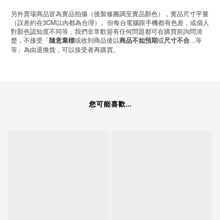
另外賣場商品皆為實品拍攝（後製修圖調至實品顏色），實品尺寸平量
（誤差約在3CM以內都為合理）。但每台電腦跟手機都有色差，或個人
對顏色認知度不同等，我們非常歡迎有任何問題都可在購買前詢問清
楚，不接受「
或收到商品後以
或
...等
隨意棄標
商品不如預期
尺寸不合
等」為由退換貨，可以接受者再購買。
您可能喜歡...