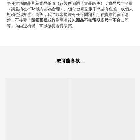
另外賣場商品皆為實品拍攝（後製修圖調至實品顏色），實品尺寸平量
（誤差約在3CM以內都為合理）。但每台電腦跟手機都有色差，或個人
對顏色認知度不同等，我們非常歡迎有任何問題都可在購買前詢問清
楚，不接受「
或收到商品後以
或
...等
隨意棄標
商品不如預期
尺寸不合
等」為由退換貨，可以接受者再購買。
您可能喜歡...