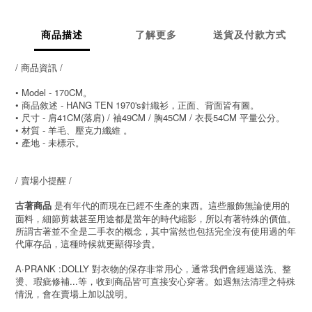
商品描述
了解更多
送貨及付款方式
/ 商品資訊 /
• Model - 170CM。
• 商品敘述 - HANG TEN 1970's針織衫，正面、背面皆有圖。
• 尺寸 - 肩41CM(落肩) / 袖49CM / 胸45CM / 衣長54CM 平量公分。
• 材質 - 羊毛、壓克力纖維 。
• 產地 - 未標示。
/ 賣場小提醒 /
是有年代的而現在已經不生產的東西。這些服飾無論使用的
古著商品
面料，細節剪裁甚至用途都是當年的時代縮影，所以有著特殊的價值。
所謂古著並不全是二手衣的概念，其中當然也包括完全沒有使用過的年
代庫存品，這種時候就更顯得珍貴。
A·PRANK :DOLLY 對衣物的保存非常用心，通常我們會經過送洗、整
燙、瑕疵修補...等，收到商品皆可直接安心穿著。如遇無法清理之特殊
情況，會在賣場上加以說明。