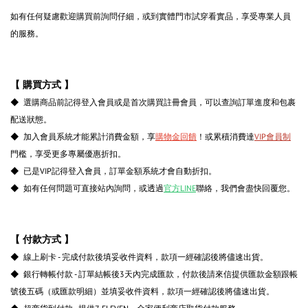
如有任何疑慮歡迎購買前詢問仔細，或到實體門市試穿看實品，享受專業人員
的服務。
【 購買方式 】
◆ 選購商品前記得登入會員或是首次購買註冊會員，可以查詢訂單進度和包裹
配送狀態。
◆ 加入會員系統才能累計消費金額，享
購物金回饋
！或累積消費達
VIP會員制
門檻，享受更多專屬優惠折扣。
◆ 已是VIP記得登入會員，訂單金額系統才會自動折扣。
◆ 如有任何問題可直接站內詢問，或透過
官方LINE
聯絡，我們會盡快回覆您。
【 付款方式 】
◆ 線上刷卡 - 完成付款後填妥收件資料，款項一經確認後將儘速出貨。
◆ 銀行轉帳付款 - 訂單結帳後3天內完成匯款，付款後請來信提供匯款金額跟帳
號後五碼（或匯款明細）並填妥收件資料，款項一經確認後將儘速出貨。