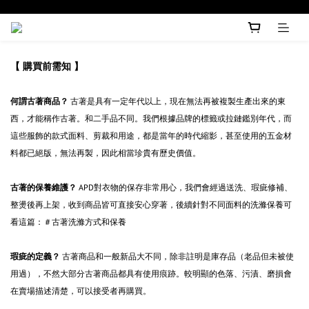
【 購買前需知 】
何謂古著商品？
古著是具有一定年代以上，現在無法再被複製生產出來的東
西，才能稱作古著。和二手品不同。我們根據品牌的標籤或拉鏈鑑別年代，而
這些服飾的款式面料、剪裁和用途，都是當年的時代縮影，甚至使用的五金材
料都已絕版，無法再製，因此相當珍貴有歷史價值。
古著的保養維護？
APD對衣物的保存非常用心，我們會經過送洗、瑕疵修補、
整燙後再上架，收到商品皆可直接安心穿著，後續針對不同面料的洗滌保養可
看這篇：＃古著洗滌方式和保養
瑕疵的定義？
古著商品和一般新品大不同，除非註明是庫存品（老品但未被使
用過），不然大部分古著商品都具有使用痕跡。較明顯的色落、污漬、磨損會
在賣場描述清楚，可以接受者再購買。