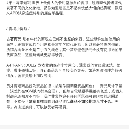
#穿古著學知識 世界上最偉大的發明都源自於實用，經過時代變遷還代
表著不同的文化象徵。當你知道這些是不是有恍然大悟的感覺呢！歡迎
來APD試穿這些特別的麂皮單品喔。
/ 賣場小提醒 /
是有年代的而現在已經不生產的東西。這些服飾無論使用的
古著商品
面料，細節剪裁甚至用途都是當年的時代縮影，所以有著特殊的價值。
所謂古著並不全是二手衣的概念，其中當然也包括完全沒有使用過的年
代庫存品，這種時候就更顯得珍貴。
A·PRANK :DOLLY 對衣物的保存非常用心，通常我們會經過送洗、整
燙、瑕疵修補...等，收到商品皆可直接安心穿著。如遇無法清理之特殊
情況，會在賣場上加以說明。
另外賣場商品皆為實品拍攝（後製修圖調至實品顏色），實品尺寸平量
（誤差約在3CM以內都為合理）。但每台電腦跟手機都有色差，或個人
對顏色認知度不同等，我們非常歡迎有任何問題都可在購買前詢問清
楚，不接受「
或收到商品後以
或
...等
隨意棄標
商品不如預期
尺寸不合
等」為由退換貨，可以接受者再購買。