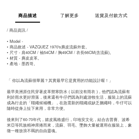
商品描述
了解更多
送貨及付款方式
/ 商品資訊 /
• Model -
• 商品敘述 - VAZQUEZ 1970's麂皮流蘇外套。
• 尺寸 - 肩40CM / 袖54CM / 胸49CM / 衣長66CM(含流蘇)。
• 材質 - 麂皮皮革。
• 產地 - 墨西哥。
「 你以為流蘇很華麗？其實最早它是實用的功能設計喔！」
最早美洲原住民穿著皮革禦寒防水 ( 以前沒有雨衣 )，他們認為流蘇有
利於雨水更好滑落，後來還有牛仔們因為到處游牧生活，服裝上的流蘇
成為行走的「韁繩候補機」，在急需新的韁繩或缺乏捆繩時，牛仔可以
隨時從身上扯下來用，非常方便。
後來到了60-70年代，嬉皮風格盛行，印地安文化，結合吉普賽、波希
米亞等民族精神席捲而來，流蘇、羽毛、墜飾大量被運用在服裝上，象
徵一種放浪不羈的自由靈魂。