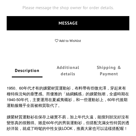
Please message the shop owner for order details.
MESSAGE
Add to Wishlist
Additional
Shipping &
Description
details
Payment
1950、60年代才有的嫘縈材質運動衫，布料帶有些微光澤，穿起來有
種特殊沈甸的垂墜感。而優雅的「絲綢觸感」的嫘縈熱潮，全盛時期在
1940-50年代，主要運用在夏威夷襯衫，和一些運動衫上，60年代後期
運動服幾乎全面被棉質取代了。
嫘縈材質運動衫在保存上確實不易，加上年代久遠，能搜到狀況好沒有
變形真的很難得。雖是60年代的男裝運動衫，但搭配充滿女性特質的透
紗洋裝，就成了時髦的中性女孩LOOK，推薦大家也可以這樣搭配喔！