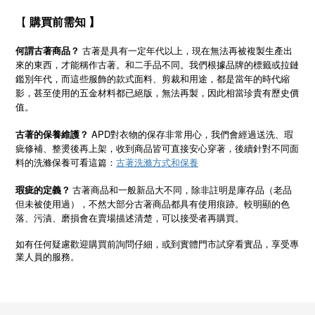
【
購買前需知 】
古著是具有一定年代以上，現在無法再被複製生產出
何謂古著商品？
來的東西，才能稱作古著。和二手品不同。我們根據品牌的標籤或拉鏈
鑑別年代，而這些服飾的款式面料、剪裁和用途，都是當年的時代縮
影，甚至使用的五金材料都已絕版，無法再製，因此相當珍貴有歷史價
值。
APD對衣物的保存非常用心，我們會經過送洗、瑕
古著的保養維護？
疵修補、整燙後再上架，收到商品皆可直接安心穿著，後續針對不同面
料的洗滌保養可看這篇：
古著洗滌方式和保養
古著商品和一般新品大不同，除非註明是庫存品（老品
瑕疵的定義？
但未被使用過），不然大部分古著商品都具有使用痕跡。較明顯的色
落、污漬、磨損會在賣場描述清楚，可以接受者再購買。
如有任何疑慮歡迎購買前詢問仔細，或到實體門市試穿看實品，享受專
業人員的服務。